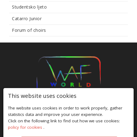
Studentsko ljeto
Catarro Junior
Forum of choirs
This website uses cookies
The website uses cookies in order to work properly, gather
HOME
/
FESTIVALS
/
ABOUT US
/
GALLERY
/
NEWS
/
statistics data and improve your user experience.
PRIVACY POLICY
/
COOKIE POLICY
/
CONTACT
Click on the following link to find out how we use cookies:
policy for cookies
.