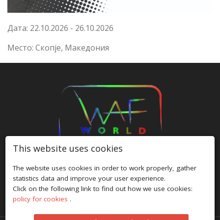
Дата: 22.10.2026 - 26.10.2026
Место: Скопје, Македония
This website uses cookies
The website uses cookies in order to work properly, gather
HOME
/
FESTIVALS
/
ABOUT US
/
GALLERY
/
NEWS
/
statistics data and improve your user experience.
PRIVACY POLICY
/
COOKIE POLICY
/
CONTACT
Click on the following link to find out how we use cookies:
policy for cookies
.