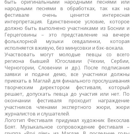
быть оригинальными народными песнями или
народными песнями в обработках, так как на
фестивале очень ценится интересная
интерпретация. Единственное условие, которое
должно быть выполнено участниками из Боснии и
Герцеговины – это представление на вечере
фольклорной музыки севдалинки, которая
исполняется вживую, без минусовки и бэк-вокала.
Участвовать могут молодые певцы со всего
региона бывшей Югославии (Чехии, Сербии,
Черногории, Словении и др.). После подписания
заявки и подачи демо, все участники должны
приехать в Маглай для финального прослушивания
творческим директором фестиваля, который
решает, допускать певца до участия или нет. По
окончании фестиваля проходит награждение
участников членами экспертного жюри, жюри
журналистов и слушателей.
Логотип Фестиваля придумал художник Векослав
Боят. Музыкальное сопровождение фестиваля –
группа «Prvi ples» из Маглая. В последние годы