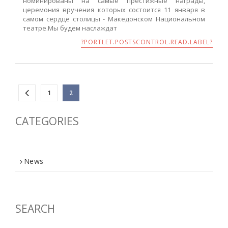
номинированы на самые престижные награды,
церемония вручения которых состоится 11 января в
самом сердце столицы - Македонском Национальном
театре.Мы будем наслаждат
?PORTLET.POSTSCONTROL.READ.LABEL?
1
2
CATEGORIES
News
SEARCH