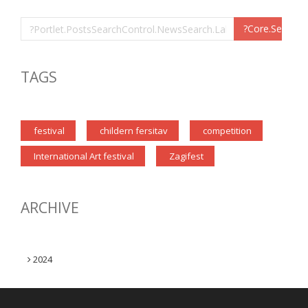
TAGS
festival
childern fersitav
competition
International Art festival
Zagifest
ARCHIVE
2024